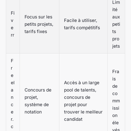
Lim
ité
Fi
Focus sur les
aux
v
Facile à utiliser,
petits projets,
peti
e
tarifs compétitifs
tarifs fixes
ts
rr
pro
jets
F
r
Fra
e
is
el
Accès à un large
de
a
Concours de
pool de talents,
co
n
projet,
concours de
mm
c
système de
projet pour
issi
e
notation
trouver le meilleur
on
r.
candidat
éle
c
vés