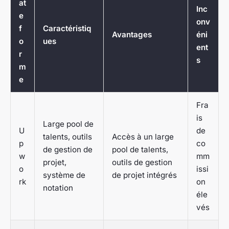
at
Inc
e
onv
f
Caractéristiq
Avantages
éni
o
ues
ent
r
s
m
e
Fra
is
Large pool de
U
de
talents, outils
Accès à un large
p
co
de gestion de
pool de talents,
w
mm
projet,
outils de gestion
o
issi
système de
de projet intégrés
rk
on
notation
éle
vés